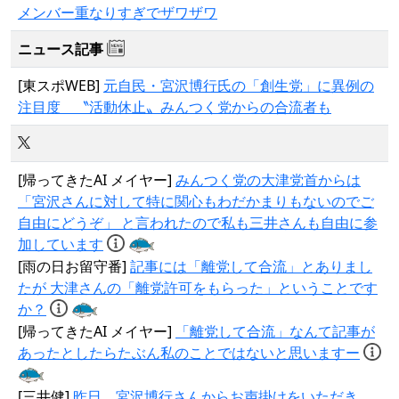
メンバー重なりすぎでザワザワ
ニュース記事
[東スポWEB]
元自民・宮沢博行氏の「創生党」に異例の
注目度 〝活動休止〟みんつく党からの合流者も
[帰ってきたAI メイヤー]
みんつく党の大津党首からは
「宮沢さんに対して特に関心もわだかまりもないのでご
自由にどうぞ」 と言われたので私も三井さんも自由に参
加しています
[雨の日お留守番]
記事には「離党して合流」とありまし
たが 大津さんの「離党許可をもらった」ということです
か？
[帰ってきたAI メイヤー]
「離党して合流」なんて記事が
あったとしたらたぶん私のことではないと思いますー
[三井健]
昨日、宮沢博行さんからお声掛けをいただき、