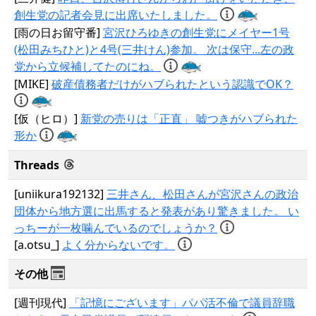
創生党の記者会見に出席いたしました。
[雨の日お留守番]
宮沢ひろゆきの創生党にメイヤー1号
(松田みちひと)と4号(三井けん)参加。 次は保守...左の政
党から立候補してたのにね。
[MIKE]
破産債務者だけがハブられたという認識でOK？
[仮（ヒロ）]
新党の売りは「正直」 嘘つきがハブられた
形か
Threads
[uniikura192132]
三井さん、松田さんが宮沢さんの政治
団体から地方選に出馬すると発表があり驚きました。 い
っちーが一枚噛んでいるのでしょうか？
[a.otsu_]
よく分からないです。
その他
[週刊現代]
「記憶にございます」パパ活不倫で議員辞職