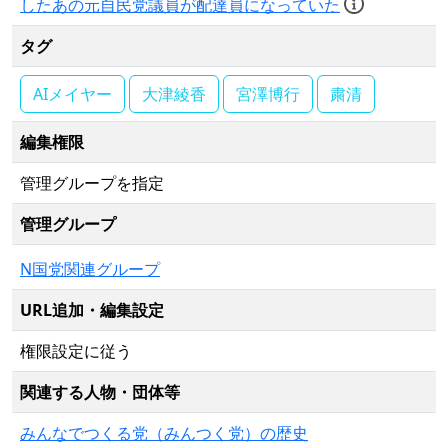
したあの元自民党議員が配達員になっていた
タグ
AIメイヤー
大津綾香
宮澤博行
粛清
編集権限
管理グループを指定
管理グループ
N国党関連グループ
URL追加・編集設定
権限設定に従う
関連する人物・団体等
みんなでつくる党（みんつく党）の歴史