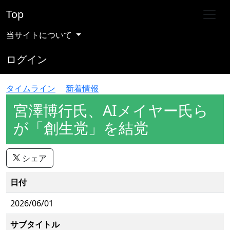
Top
当サイトについて
ログイン
タイムライン
新着情報
宮澤博行氏、AIメイヤー氏ら
が「創生党」を結党
シェア
日付
2026/06/01
サブタイトル