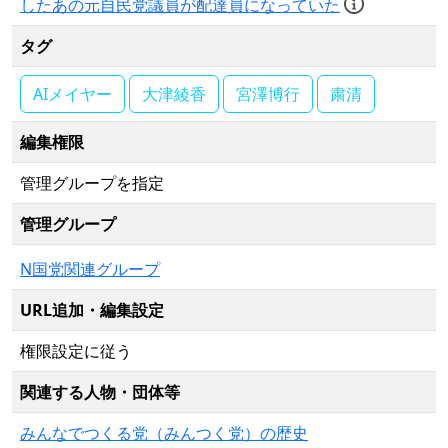
したあの元自民党議員が配達員になっていた
タグ
AIメイヤー
大津綾香
宮澤博行
粛清
編集権限
管理グループを指定
管理グループ
N国党関連グループ
URL追加・編集設定
権限設定に従う
関連する人物・団体等
みんなでつくる党（みんつく党）の歴史