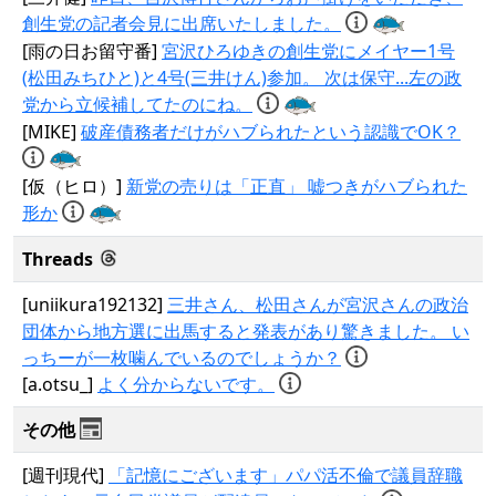
創生党の記者会見に出席いたしました。
[雨の日お留守番]
宮沢ひろゆきの創生党にメイヤー1号
(松田みちひと)と4号(三井けん)参加。 次は保守...左の政
党から立候補してたのにね。
[MIKE]
破産債務者だけがハブられたという認識でOK？
[仮（ヒロ）]
新党の売りは「正直」 嘘つきがハブられた
形か
Threads
[uniikura192132]
三井さん、松田さんが宮沢さんの政治
団体から地方選に出馬すると発表があり驚きました。 い
っちーが一枚噛んでいるのでしょうか？
[a.otsu_]
よく分からないです。
その他
[週刊現代]
「記憶にございます」パパ活不倫で議員辞職