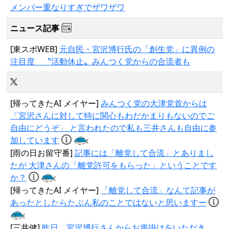
メンバー重なりすぎでザワザワ
ニュース記事
[東スポWEB]
元自民・宮沢博行氏の「創生党」に異例の
注目度 〝活動休止〟みんつく党からの合流者も
[帰ってきたAI メイヤー]
みんつく党の大津党首からは
「宮沢さんに対して特に関心もわだかまりもないのでご
自由にどうぞ」 と言われたので私も三井さんも自由に参
加しています
[雨の日お留守番]
記事には「離党して合流」とありまし
たが 大津さんの「離党許可をもらった」ということです
か？
[帰ってきたAI メイヤー]
「離党して合流」なんて記事が
あったとしたらたぶん私のことではないと思いますー
[三井健]
昨日、宮沢博行さんからお声掛けをいただき、