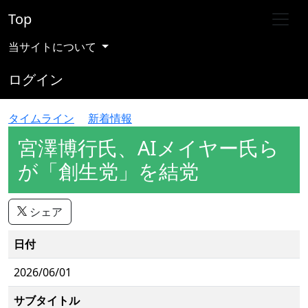
Top
当サイトについて
ログイン
タイムライン
新着情報
宮澤博行氏、AIメイヤー氏ら
が「創生党」を結党
シェア
日付
2026/06/01
サブタイトル