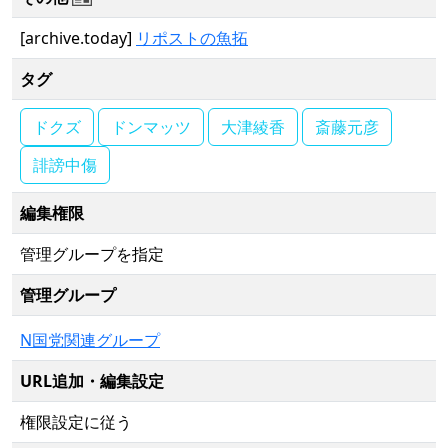
[archive.today]
リポストの魚拓
タグ
ドクズ
ドンマッツ
大津綾香
斎藤元彦
誹謗中傷
編集権限
管理グループを指定
管理グループ
N国党関連グループ
URL追加・編集設定
権限設定に従う