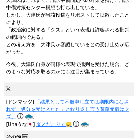
中傷対策センター構想も打ち出している。
しかし、大津氏が当該投稿をリポストして拡散したこと
により、
「政治家に対する『クズ』という表現は許容される批判
の範囲内である」
との考え方を、大津氏が容認しているとの受け止めが広
がった。
今後、大津氏自身が同様の表現で批判を受けた場合、ど
のような対応を取るのかにも注目が集まっている。
[ドンマッツ]
「結果として不服申し立ては期限内になさ
れず、処分を受け入れた」と繰り返し言う斎藤元彦はク
ズ。
[Unaうな🇯🇵]
ダメだこりゃ😮‍💨
その他