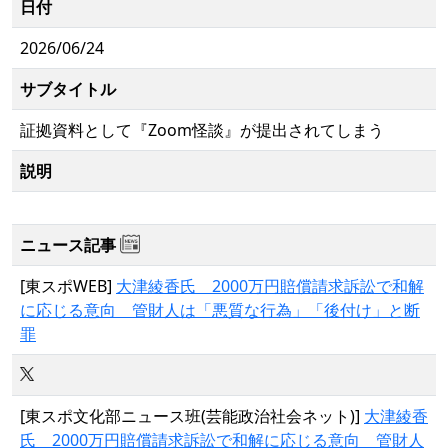
日付
2026/06/24
サブタイトル
証拠資料として『Zoom怪談』が提出されてしまう
説明
ニュース記事
[東スポWEB]
大津綾香氏 2000万円賠償請求訴訟で和解
に応じる意向 管財人は「悪質な行為」「後付け」と断
罪
[東スポ文化部ニュース班(芸能政治社会ネット)]
大津綾香
氏 2000万円賠償請求訴訟で和解に応じる意向 管財人