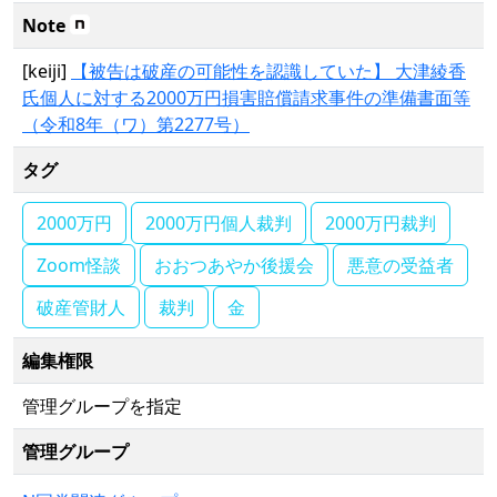
Note
[keiji]
【被告は破産の可能性を認識していた】 大津綾香
氏個人に対する2000万円損害賠償請求事件の準備書面等
（令和8年（ワ）第2277号）
タグ
2000万円
2000万円個人裁判
2000万円裁判
Zoom怪談
おおつあやか後援会
悪意の受益者
破産管財人
裁判
金
編集権限
管理グループを指定
管理グループ