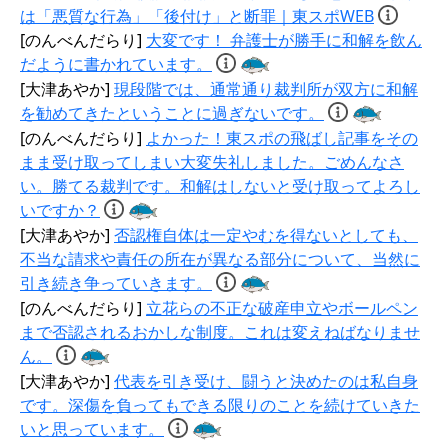
は「悪質な行為」「後付け」と断罪｜東スポWEB
[のんべんだらり]
大変です！ 弁護士が勝手に和解を飲ん
だように書かれています。
[大津あやか]
現段階では、通常通り裁判所が双方に和解
を勧めてきたということに過ぎないです。
[のんべんだらり]
よかった！東スポの飛ばし記事をその
まま受け取ってしまい大変失礼しました。ごめんなさ
い。勝てる裁判です。和解はしないと受け取ってよろし
いですか？
[大津あやか]
否認権自体は一定やむを得ないとしても、
不当な請求や責任の所在が異なる部分について、当然に
引き続き争っていきます。
[のんべんだらり]
立花らの不正な破産申立やボールペン
まで否認されるおかしな制度。これは変えねばなりませ
ん。
[大津あやか]
代表を引き受け、闘うと決めたのは私自身
です。深傷を負ってもできる限りのことを続けていきた
いと思っています。