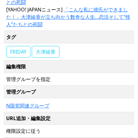
との死闘
[YAHOO! JAPANニュース]
「こんな私に彼氏ができまし
た！」大津綾香が立ち向かう数奇な人生…恋活そして”怪
人”たちとの死闘
タグ
FRIDAY
大津綾香
編集権限
管理グループを指定
管理グループ
N国党関連グループ
URL追加・編集設定
権限設定に従う