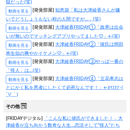
獄だった(笑)
[発覚部屋]
知恵袋「私は大津綾香さんが嫌
動画を見る
いでどうしょうもない程の人間ですが…」(笑)
[発覚部屋]
大津綾香FRIDAY①「政界は出会
動画を見る
いが無いのでマッチングアプリやってました♡」←(笑)
[発覚部屋]
大津綾香FRIDAY②「彼氏は岡田
動画を見る
将生似の爽やかイケメン♡」←(笑)
[発覚部屋]
大津綾香FRIDAY③やっぱ一番の
動画を見る
「怪人」は…(笑)
[発覚部屋]
大津綾香FRIDAY④「立花孝志は
動画を見る
とにかく私を悪者にしたくて必死なんです！」←ｵﾏｴﾓﾅｰ(
´∀｀)
その他
[FRIDAYデジタル]
「こんな私に彼氏ができました！」大
津綾香が立ち向かう数奇な人生…恋活そして”怪人”たち