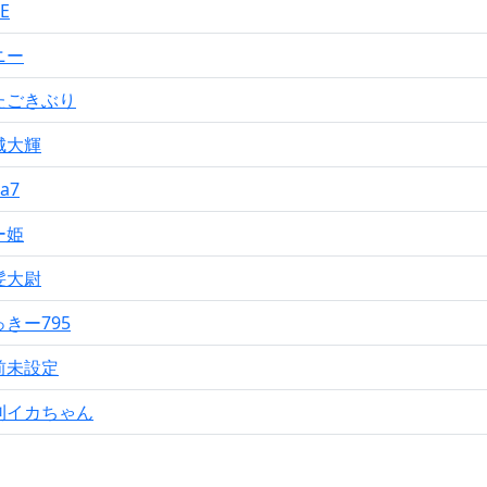
gE
ニー
たごきぶり
城大輝
ta7
ー姫
髪大尉
きー795
前未設定
刊イカちゃん