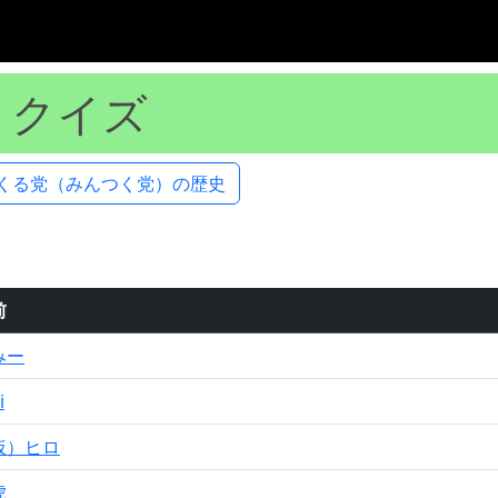
トクイズ
くる党（みんつく党）の歴史
前
みー
i
仮）ヒロ
虎