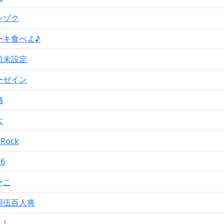
ンゾク
ーキ食べよ♪
前未設定
ーゼイン
酒
太
 Rock
26
ーこ
周伍百人将
くし