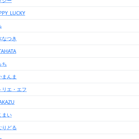
ッシー
PPY_LUCKY
ろ
本なつき
TAHATA
っち
かまんま
トリエ・エフ
AKAZU
こまい
むりどる