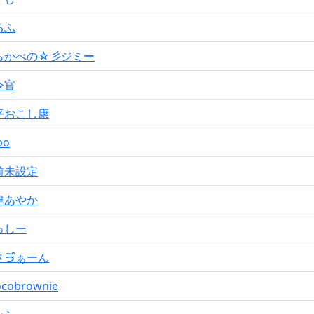
るふ
らかべの☆彡ジミー
令官
平おこし康
po
前未設定
津あやか
っしー
さゔぁーん
ocobrownie