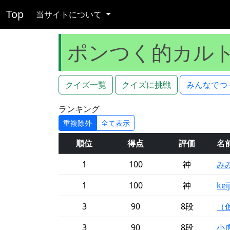
Top
当サイトについて
ポンつく的カル
クイズ一覧
クイズに挑戦
みんなでつ
ランキング
重複除外
全て表示
順位
得点
評価
名
1
100
神
み
1
100
神
keij
3
90
8段
（
3
90
8段
小