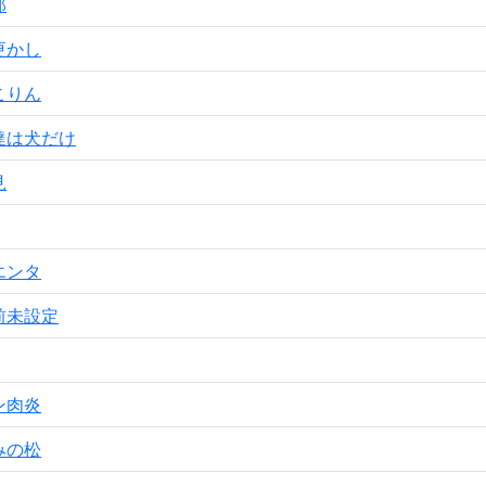
那
更かし
こりん
達は犬だけ
見
エンタ
前未設定
ン肉炎
みの松